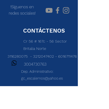
!Síguenos
en
redes sociales!
CONTÁCTENOS
Cr 56 # 167c - 56 Sector
Britalia Norte
3116280075
-
3212047402
-
6016711476
3004730763
Dep. Administrativo:
gc_escalemos@yahoo.es