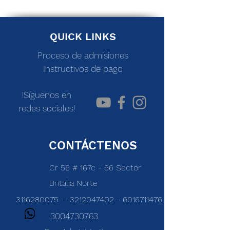
QUICK LINKS
Proceso de admisiones
Instructivos de pago
!Síguenos
en
redes sociales!
CONTÁCTENOS
Cr 56 # 167c - 56 Sector
Britalia Norte
3116280075
-
3212047402
-
6016711476
3004730763