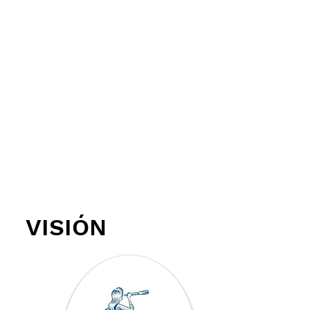
gradualmente programas y
acciones encaminadas a
mejorar las necesidades
latentes de la comunidad
educativa. Es importante
resaltar que este plan de acción
está sujeto a reformas cuando
se considere pertinente.
VISIÓN